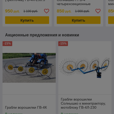
четырехсекционные
мин
ГВ-
950
850
85
1 100 руб.
1 000 руб.
руб.
руб.
Купить
Купить
Акционные предложения и новинки
-15%
-15%
Грабли ворошилки
Солнышко к минитрактору,
Грабли ворошилки ГВ-4К
мотоблоку ГВ-4Л-230