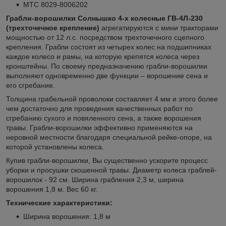
МТС 8029-8006202
Грабли-ворошилки Солнышко 4-х колесные ГВ-4Л-230
(трехточечное крепление)
агрегатируются с мини тракторами
мощностью от 12 л.с. посредством трехточечного сцепного
крепления. Грабли состоят из четырех колес на подшипниках
каждое колесо и рамы, на которую крепятся колеса через
кронштейны. По своему предназначению грабли-ворошилки
выполняют одновременно две функции – ворошение сена и
его сгребание.
Толщина грабельной проволоки составляет 4 мм и этого более
чем достаточно для проведения качественных работ по
сгребанию сухого и повяленного сена, а также ворошения
травы. Грабли-ворошилки эффективно применяются на
неровной местности благодаря специальной рейке-опоре, на
которой установлены колеса.
Купив грабли-ворошилки, Вы существенно ускорите процесс
уборки и просушки скошенной травы. Диаметр колеса граблей-
ворошилок - 92 см. Ширина грабления 2,3 м, ширина
ворошения 1,8 м. Вес 60 кг.
Технические характеристики:
Ширина ворошения: 1,8 м