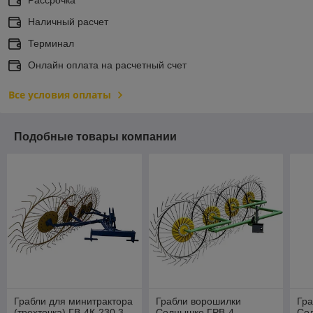
Наличный расчет
Терминал
Онлайн оплата на расчетный счет
Все условия оплаты
Подобные товары компании
Грабли для минитрактора
Грабли ворошилки
Гр
(трехточка) ГВ-4К-230.3
Солнышко ГРВ-4
Со