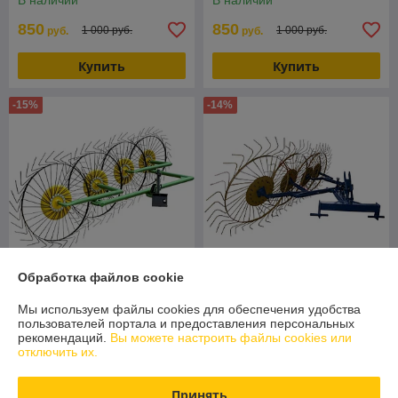
В наличии
В наличии
850
850
1 000 руб.
1 000 руб.
руб.
руб.
Купить
Купить
-15%
-14%
Обработка файлов cookie
Грабли ворошилки
Мы используем файлы cookies для обеспечения удобства
Солнышко ГРВ-4
Грабли для минитрактора
пользователей портала и предоставления персональных
четырехсекционные
(трехточка) ГВ-4К-230.3
рекомендаций.
Вы можете настроить файлы cookies или
В наличии
В наличии
отключить их.
850
950
1 000 руб.
1 100 руб.
руб.
руб.
Принять